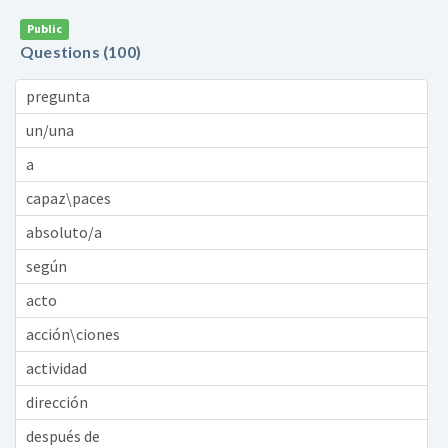
Public
Questions (100)
pregunta
un/una
a
capaz\paces
absoluto/a
según
acto
acción\ciones
actividad
dirección
después de